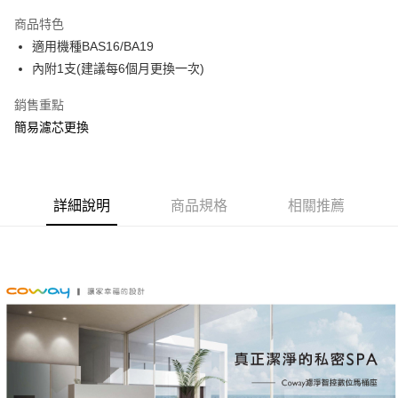
3 期 0 利率 每期
NT$266
21家銀行
商品特色
6 期 0 利率 每期
NT$133
21家銀行
合作金庫商業銀行
第一商業銀行
適用機種BAS16/BA19
華南商業銀行
彰化商業銀行
12 期 0 利率 每期
NT$66
21家銀行
合作金庫商業銀行
第一商業銀行
內附1支(建議每6個月更換一次)
上海商業儲蓄銀行
台北富邦商業銀行
華南商業銀行
彰化商業銀行
24 期 0 利率 每期
NT$33
20家銀行
合作金庫商業銀行
第一商業銀行
國泰世華商業銀行
兆豐國際商業銀行
上海商業儲蓄銀行
台北富邦商業銀行
華南商業銀行
彰化商業銀行
銷售重點
30 期 0 利率 每期
臺灣中小企業銀行
NT$26
台中商業銀行
7家銀行
合作金庫商業銀行
第一商業銀行
國泰世華商業銀行
兆豐國際商業銀行
上海商業儲蓄銀行
台北富邦商業銀行
簡易濾芯更換
匯豐（台灣）商業銀行
華泰商業銀行
華南商業銀行
彰化商業銀行
臺灣中小企業銀行
台中商業銀行
合作金庫商業銀行
彰化商業銀行
LINE Pay
國泰世華商業銀行
兆豐國際商業銀行
聯邦商業銀行
遠東國際商業銀行
上海商業儲蓄銀行
台北富邦商業銀行
匯豐（台灣）商業銀行
華泰商業銀行
華泰商業銀行
聯邦商業銀行
臺灣中小企業銀行
台中商業銀行
元大商業銀行
永豐商業銀行
兆豐國際商業銀行
臺灣中小企業銀行
聯邦商業銀行
遠東國際商業銀行
Apple Pay
元大商業銀行
永豐商業銀行
匯豐（台灣）商業銀行
華泰商業銀行
玉山商業銀行
星展（台灣）商業銀行
台中商業銀行
匯豐（台灣）商業銀行
元大商業銀行
永豐商業銀行
台新國際商業銀行
聯邦商業銀行
遠東國際商業銀行
台新國際商業銀行
中國信託商業銀行
華泰商業銀行
聯邦商業銀行
詳細說明
商品規格
相關推薦
悠遊付
玉山商業銀行
星展（台灣）商業銀行
元大商業銀行
永豐商業銀行
台灣樂天信用卡公司
遠東國際商業銀行
元大商業銀行
台新國際商業銀行
中國信託商業銀行
玉山商業銀行
星展（台灣）商業銀行
大哥付你分期
永豐商業銀行
玉山商業銀行
台灣樂天信用卡公司
台新國際商業銀行
中國信託商業銀行
星展（台灣）商業銀行
台新國際商業銀行
相關說明
台灣樂天信用卡公司
中國信託商業銀行
台灣樂天信用卡公司
【大哥付你分期使用說明】
ATM付款
1.本服務由台灣大哥大提供，台灣大哥大用戶可立即使用無須另外申請。
2.付款方式選擇「大哥付你分期」，訂單成立後會自動跳轉到大哥付的交易
流程，驗證手機門號後，選擇欲分期的期數、繳款截止日，確認付款後即完
運送方式
成交易。
3.實際核准額度、可分期數及費用金額請依後續交易確認頁面所載為準。
宅配
4.訂單成立30分鐘內，如未前往確認交易或遇審核未通過，訂單將自動取
每筆NT$100，滿NT$2,000(含以上)免運費
消。如遇「轉專審核」未通過狀況，表示未達大哥付你分期系統評分，恕無