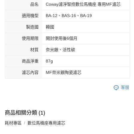
品名
Coway濾淨智控數位馬桶座 專用MF濾芯
適用機型
BA-12、BAS-16、BA-19
製造國
韓國
使用期限
開封使用後6個月
材質
奈米銀、活性碳
商品淨重
87g
濾芯內容
MF奈米銀陶瓷濾芯
客服
商品相關分類 (1)
耗材專區
數位馬桶座專用濾芯