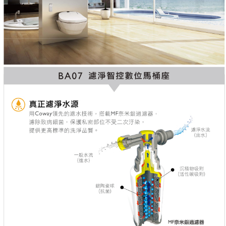
法說明評估內容。
【繳款方式說明】
1.分期款項不併入電信帳單，「大哥付你分期」於每月結算日後寄送繳費提
醒簡訊。
2.透過簡訊連結打開帳單後，可選擇「超商條碼／台灣大直營門市／銀行轉
帳／街口支付／iPASS MONEY」等通路繳費。
【注意事項】
1.本服務係由「台灣大哥大股份有限公司」（以下簡稱本公司）所提供，讓
用戶於交易時，得透過本服務購買商品或服務，並由商店將買賣／分期付款
買賣價金債權讓與本公司後，依約使用本公司帳單繳交帳款。
2.基於同意付款使用「大哥付你分期」之契約關係目的，商店將以您的個人
資料（包含姓名、電話或地址）提供予台灣大哥大進項蒐集、處理及利用，
由本公司與您本人進行分期帳單所需資料之確認、核對及更正。
3.完整用戶服務條款，請詳閱以下連結：
https://oppay.tw/userRule