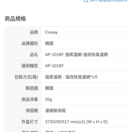
商品規格
品牌
Coway
品牌國別
韓國
品名
AP-1018F 強禦濾網-強效除臭濾網
適用機型
AP-1018F
包裝方式(箱)
強禦濾網 - 強效除臭濾網*1片
製造國
韓國
商品淨重
20g
保固期
濾網無保固
外盒尺寸
373X292X17 mm(±2) (W x H x D)