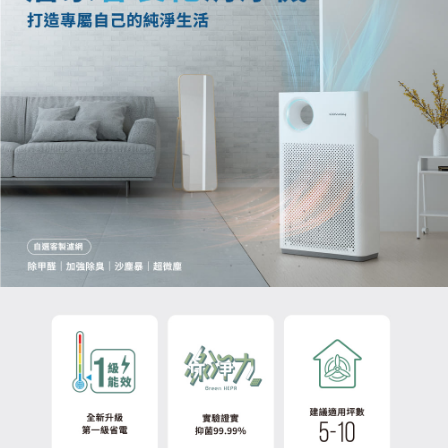
【繳款方式說明】
1.分期款項不併入電信帳單，「大哥付你分期」於每月結算日後寄送繳費提
醒簡訊。
2.透過簡訊連結打開帳單後，可選擇「超商條碼／台灣大直營門市／銀行轉
帳／街口支付／iPASS MONEY」等通路繳費。
【注意事項】
1.本服務係由「台灣大哥大股份有限公司」（以下簡稱本公司）所提供，讓
用戶於交易時，得透過本服務購買商品或服務，並由商店將買賣／分期付款
買賣價金債權讓與本公司後，依約使用本公司帳單繳交帳款。
2.基於同意付款使用「大哥付你分期」之契約關係目的，商店將以您的個人
資料（包含姓名、電話或地址）提供予台灣大哥大進項蒐集、處理及利用，
由本公司與您本人進行分期帳單所需資料之確認、核對及更正。
3.完整用戶服務條款，請詳閱以下連結：
https://oppay.tw/userRule