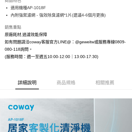
商品特色
6 期 0 利率 每期
NT$133
21家銀行
合作金庫商業銀行
第一商業銀行
適用機種AP-1018F
華南商業銀行
彰化商業銀行
12 期 0 利率 每期
NT$66
21家銀行
合作金庫商業銀行
第一商業銀行
內附強禦濾網 - 強效除臭濾網*1片(建議4-6個月更換)
上海商業儲蓄銀行
台北富邦商業銀行
華南商業銀行
彰化商業銀行
24 期 0 利率 每期
NT$33
20家銀行
合作金庫商業銀行
第一商業銀行
國泰世華商業銀行
兆豐國際商業銀行
上海商業儲蓄銀行
台北富邦商業銀行
華南商業銀行
彰化商業銀行
銷售重點
30 期 0 利率 每期
臺灣中小企業銀行
NT$26
台中商業銀行
7家銀行
合作金庫商業銀行
第一商業銀行
國泰世華商業銀行
兆豐國際商業銀行
上海商業儲蓄銀行
台北富邦商業銀行
原廠耗材,過濾效能保障
匯豐（台灣）商業銀行
華泰商業銀行
華南商業銀行
彰化商業銀行
臺灣中小企業銀行
台中商業銀行
合作金庫商業銀行
彰化商業銀行
LINE Pay
國泰世華商業銀行
兆豐國際商業銀行
聯邦商業銀行
遠東國際商業銀行
上海商業儲蓄銀行
台北富邦商業銀行
如有問題請洽coway客服官方LINE@：@geweitw或服務專線0809-
匯豐（台灣）商業銀行
華泰商業銀行
華泰商業銀行
聯邦商業銀行
臺灣中小企業銀行
台中商業銀行
元大商業銀行
永豐商業銀行
兆豐國際商業銀行
臺灣中小企業銀行
080-118詢問。
聯邦商業銀行
遠東國際商業銀行
Apple Pay
元大商業銀行
永豐商業銀行
匯豐（台灣）商業銀行
華泰商業銀行
玉山商業銀行
星展（台灣）商業銀行
台中商業銀行
匯豐（台灣）商業銀行
元大商業銀行
永豐商業銀行
台新國際商業銀行
(服務時間：週一至週五10:00-12:00｜13:00-17:30)
聯邦商業銀行
遠東國際商業銀行
台新國際商業銀行
中國信託商業銀行
華泰商業銀行
聯邦商業銀行
悠遊付
玉山商業銀行
星展（台灣）商業銀行
元大商業銀行
永豐商業銀行
台灣樂天信用卡公司
遠東國際商業銀行
元大商業銀行
台新國際商業銀行
中國信託商業銀行
玉山商業銀行
星展（台灣）商業銀行
大哥付你分期
永豐商業銀行
玉山商業銀行
台灣樂天信用卡公司
台新國際商業銀行
中國信託商業銀行
星展（台灣）商業銀行
台新國際商業銀行
相關說明
台灣樂天信用卡公司
詳細說明
商品規格
相關推薦
中國信託商業銀行
台灣樂天信用卡公司
【大哥付你分期使用說明】
ATM付款
1.本服務由台灣大哥大提供，台灣大哥大用戶可立即使用無須另外申請。
2.付款方式選擇「大哥付你分期」，訂單成立後會自動跳轉到大哥付的交易
流程，驗證手機門號後，選擇欲分期的期數、繳款截止日，確認付款後即完
運送方式
成交易。
3.實際核准額度、可分期數及費用金額請依後續交易確認頁面所載為準。
宅配
4.訂單成立30分鐘內，如未前往確認交易或遇審核未通過，訂單將自動取
每筆NT$100，滿NT$2,000(含以上)免運費
消。如遇「轉專審核」未通過狀況，表示未達大哥付你分期系統評分，恕無
法說明評估內容。