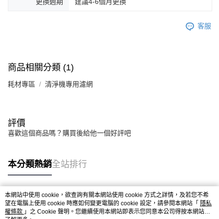
更換週期
建議4-6個月更換
客服
商品相關分類 (1)
耗材專區
清淨機專用濾網
評價
喜歡這個商品嗎？購買後給他一個好評吧
本分類熱銷
全站排行
本網站中使用 cookie，欲查詢有關本網站使用 cookie 方式之詳情，及若您不希
熱門標籤
望在電腦上使用 cookie 時應如何變更電腦的 cookie 設定，請參閱本網站「
隱私
權條款
」之 Cookie 聲明。您繼續使用本網站即表示您同意本公司得按本網站使